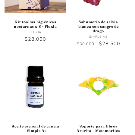
Kit toallas higiénicas
Sahumerio de salvia
nocturnas x 8 - Fluxia
blanca con sangre de
drago
Proveedor:
FLUXIA
Proveedor:
SIMPLE AS
Precio
$28.000
Precio
Precio
$28.500
$30.000
habitual
habitual
de
oferta
Aceite esencial de canela
Soporte para libros
- Simple As
Azurita - Metamórfica