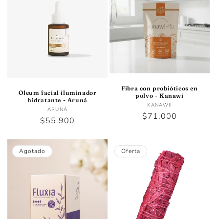
Fibra con probióticos en
Oleum facial iluminador
polvo - Kanawi
hidratante - Aruná
Proveedor:
KANAWII
Proveedor:
ARUNÁ
Precio
$71.000
Precio
$55.900
habitual
habitual
Agotado
Oferta