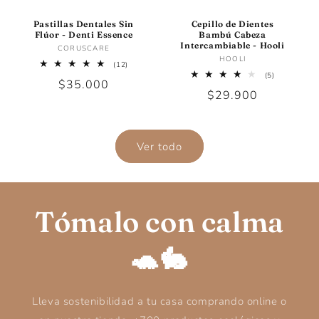
Pastillas Dentales Sin
Cepillo de Dientes
Flúor - Denti Essence
Bambú Cabeza
Intercambiable - Hooli
Proveedor:
CORUSCARE
Proveedor:
HOOLI
12
(12)
reseñas
5
(5)
Precio
$35.000
totales
reseñas
Precio
$29.900
totales
habitual
habitual
Ver todo
Tómalo con calma
🐢🐇
Lleva sostenibilidad a tu casa comprando online o