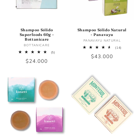
Shampoo Sólido
Shampoo Sólido Natural
Superfoods 60g -
- Panavayu
Bottanicare
Proveedor:
PANAVAYU NATURAL
Proveedor:
BOTTANICARE
14
(14)
reseñas
5
(5)
Precio
$43.000
totales
reseñas
Precio
$24.000
totales
habitual
habitual