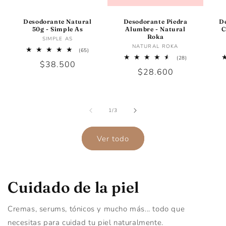
Desodorante Natural
Desodorante Piedra
D
50g - Simple As
Alumbre - Natural
C
Roka
Proveedor:
SIMPLE AS
Proveedor:
NATURAL ROKA
65
(65)
reseñas
28
(28)
Precio
$38.500
totales
reseñas
Precio
$28.600
totales
habitual
habitual
de
1
/
3
Ver todo
Cuidado de la piel
Cremas, serums, tónicos y mucho más... todo que
necesitas para cuidad tu piel naturalmente.