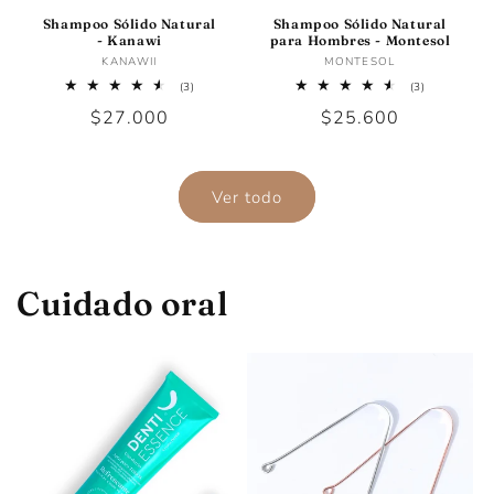
Shampoo Sólido Natural
Shampoo Sólido Natural
- Kanawi
para Hombres - Montesol
Proveedor:
Proveedor:
KANAWII
MONTESOL
3
3
(3)
(3)
reseñas
reseñas
Precio
$27.000
Precio
$25.600
totales
totales
habitual
habitual
Ver todo
Cuidado oral