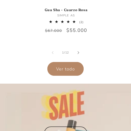
Gua Sha - Cuarzo Rosa
Proveedor:
SIMPLE AS
2
(2)
reseñas
Precio
Precio
$55.000
$67.000
totales
habitual
de
oferta
de
1
/
12
Ver todo