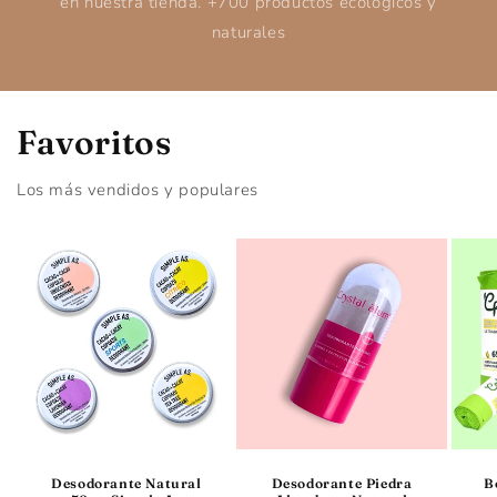
en nuestra tienda. +700 productos ecológicos y
naturales
Favoritos
Los más vendidos y populares
Desodorante Natural
Desodorante Piedra
B