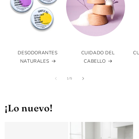
DESODORANTES
CUIDADO DEL
CU
NATURALES
CABELLO
de
1
/
5
¡Lo nuevo!