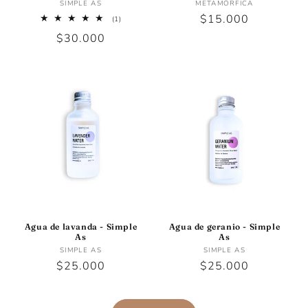
Proveedor:
Proveedor:
SIMPLE AS
METAMÓRFICA
Precio
$15.000
1
(1)
reseñas
habitual
Precio
$30.000
totales
habitual
Agua de lavanda - Simple
Agua de geranio - Simple
As
As
Proveedor:
Proveedor:
SIMPLE AS
SIMPLE AS
Precio
$25.000
Precio
$25.000
habitual
habitual