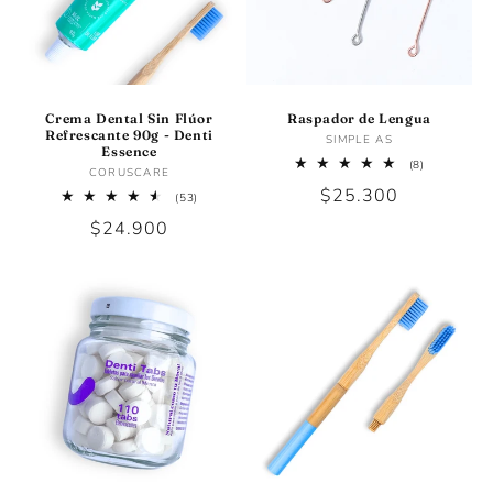
Crema Dental Sin Flúor
Raspador de Lengua
Refrescante 90g - Denti
Proveedor:
SIMPLE AS
Essence
8
(8)
Proveedor:
CORUSCARE
reseñas
Precio
$25.300
totales
53
(53)
reseñas
habitual
Precio
$24.900
totales
habitual